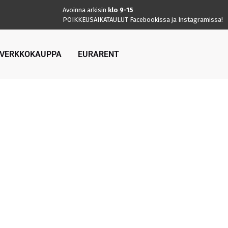
A
voinna arkisin
klo 9-15
POIKKEUSAIKATAULUT Facebookissa ja Instagramissa!
VERKKOKAUPPA
EURARENT
- JA
LO.