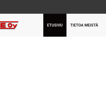
ETUSIVU
TIETOA MEISTÄ
TA-, HOPEA-, KELLO
RUSEPÄN TAVARATA