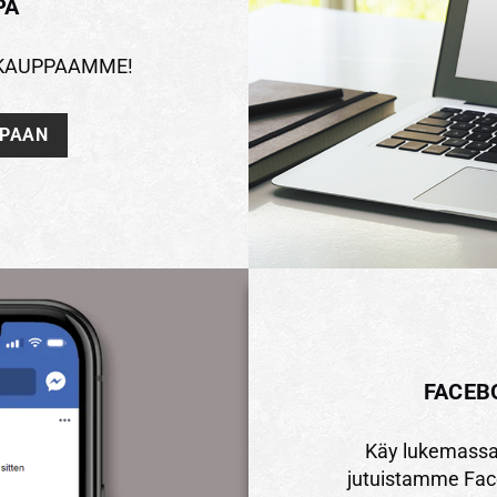
PA
KOKAUPPAAMME!
PPAAN
FACEB
Käy lukemassa 
jutuistamme Fac