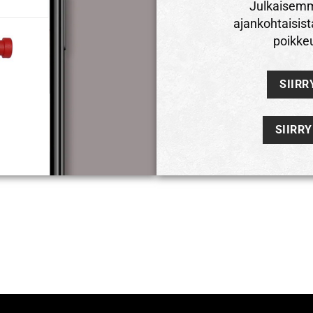
Julkaisemme
ajankohtaisist
poikkeu
SIIRR
SIIRR