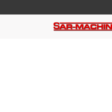
KUL
KO