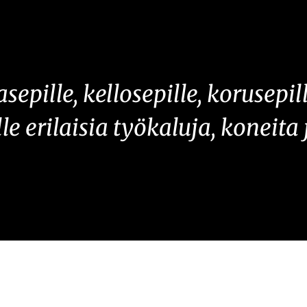
ille, kellosepille, korusepill
 erilaisia työkaluja, koneita ja