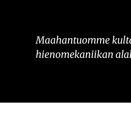
Maahantuomme kultasep
hienomekaniikan alalle