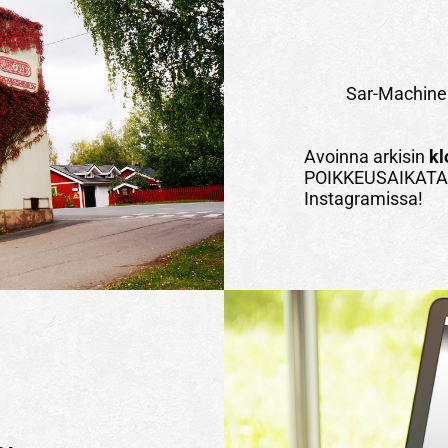
Sar-Machine 
A
voinna arkisin
kl
POIKKEUSAIKATAU
Instagramissa!